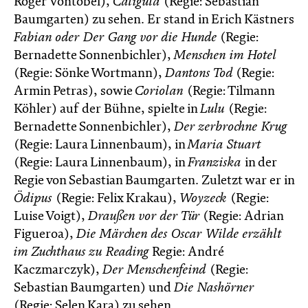
Roger Vontobel),
Caligula
(Regie: Sebastian
Baumgarten) zu sehen. Er stand in Erich Kästners
Fabian oder Der Gang vor die Hunde
(Regie:
Bernadette Sonnenbichler),
Menschen im Hotel
(Regie: Sönke Wortmann),
Dantons Tod
(Regie:
Armin Petras), sowie
Coriolan
(Regie: Tilmann
Köhler) auf der Bühne, spielte in
Lulu
(Regie:
Bernadette Sonnenbichler),
Der zerbrochne Krug
(Regie: Laura Linnenbaum), in
Maria Stuart
(Regie: Laura Linnenbaum), in
Franziska
in der
Regie von Sebastian Baumgarten. Zuletzt war er in
Ödipus
(Regie: Felix Krakau),
Woyzeck
(Regie:
Luise Voigt),
Draußen vor der Tür
(Regie: Adrian
Figueroa),
Die Märchen des Oscar Wilde erzählt
im Zuchthaus zu Reading
Regie: André
Kaczmarczyk),
Der Menschenfeind
(Regie:
Sebastian Baumgarten) und
Die Nashörner
(Regie: Selen Kara) zu sehen.