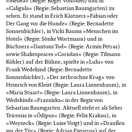
»Medea« (Regie: Roger Vontobel) und in
»Caligula« (Regie: Sebastian Baumgarten) zu
sehen. Er stand in Erich Kästners »Fabian oder
Der Gang vor die Hunde« (Regie: Bernadette
Sonnenbichler), in Vicki Baums »Menschen im
Hotel« (Regie: Sönke Wortmann) und in
Büchners »Dantons Tod« (Regie: Armin Petras)
sowie Shakespeares »Coriolan« (Regie: Tilmann
Köhler) auf der Bühne, spielte in »Lulu« von
Frank Wedekind (Regie: Bernadette
Sonnenbichler), »Der zerbrochne Krug« von
Heinrich von Kleist (Regie: Laura Linnenbaum), in
»Maria Stuart« (Regie: Laura Linnenbaum), in
Wedekinds »Franziska« in der Regie von
Sebastian Baumgarten. Aktuell steht er als Seher
Teiresias in »Ödipus« (Regie: Felix Krakau), in
»Woyzeck« (Regie: Luise Voigt) und in »Draußen
vor der Tür« (Regie: Adrian Figueroa) auf der