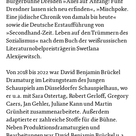
Bürgerbühne Dresden »Alles auf Anfang! Fünf
Dresdner lassen sich neu erfinden«, »Mischpoke.
Eine jüdische Chronik von damals bis heute«
sowie die Deutsche Erstaufführung von
»Secondhand-Zeit. Leben auf den Trümmern des
Sozialismus« nach dem Buch der weißrussischen
Literaturnobelpreisträgerin Swetlana
Alexijewitsch.
Von 2018 bis 2022 war David Benjamin Brückel
Dramaturg im Leitungsteam des Jungen
Schauspiels am Düsseldorfer Schauspielhaus, wo
er u.a. mit Sara Ostertag, Robert Gerloff, Gregory
Caers, Jan Gehler, Juliane Kann und Martin
Grünheit zusammenarbeitete. Außerdem
adaptierte er zahlreiche Stoffe für die Bühne.
Neben Produktionsdramaturgien und
Bearbeitungen war David Benjamin Brückel u.a.