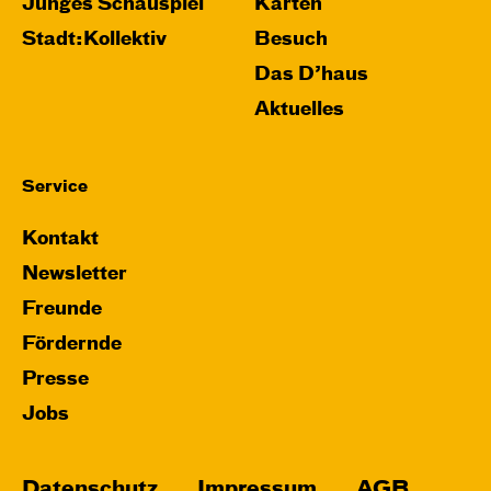
Relaxed Performance
Junges Schauspiel
Karten
Stadt:Kollektiv
Besuch
Karten
Das D’haus
Aktuelles
Mi, 28.10. / 10:00 – 10:45
Service
JUNGES SCHAUSPIEL
Bin gleich fertig!
Kontakt
nach dem Bilderbuch von Martin Baltscheit
Newsletter
und Anne-Kathrin Behl
Regie und
Freunde
Choreografie: Barbara Fuchs
Fördernde
Central 2
Presse
Relaxed Performance
Jobs
Karten
Datenschutz
Impressum
AGB