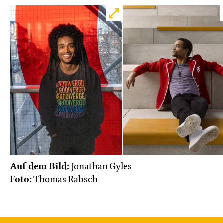
Do, 22.10. / 10:00 – 11:00
JUNGES SCHAUSPIEL
Das NEIN­horn
von Marc-Uwe Kling und Astrid Henn
Regie: Philipp Alfons Heitmann, Matts Johan
Leenders
Central 1
Karten
So, 25.10. / 16:00 – 17:00
Auf dem Bild:
Jonathan Gyles
Foto:
Thomas Rabsch
JUNGES SCHAUSPIEL
FAMILIENVORSTELLUNG
Das NEIN­horn