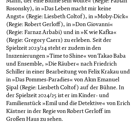
Mann, der eine Blume sein wollte« (Regie: Fabian
Rosonsky), in »Das Leben macht mir keine
Angst« (Regie: Liesbeth Coltof), in »Moby-Dick«
(Regie: Robert Gerloff), in »Don Giovanni«
(Regie: Farnaz Arbabi) und in »K wie Kafka«
(Regie: Gregory Caers) zu erleben. Seit der
Spielzeit 2023/24 steht er zudem in den
Inszenierungen »Time to Shine« von Takao Baba
und Ensemble, »Die Räuber« nach Friedrich
Schiller in einer Bearbeitung von Felix Krakau und
in »Das Pommes-Paradies« von Akın Emanuel
Şipal (Regie: Liesbeth Coltof) auf der Bühne. In
der Spielzeit 2024/25 ist er im Kinder- und
Familienstück »Emil und die Detektive« von Erich
Kästner in der Regie von Robert Gerloff im
Großen Haus zu sehen.