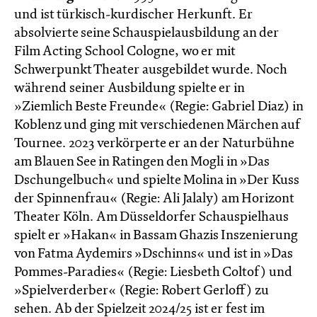
und ist türkisch-kurdischer Herkunft. Er
absolvierte seine Schauspielausbildung an der
Film Acting School Cologne, wo er mit
Schwerpunkt Theater ausgebildet wurde. Noch
während seiner Ausbildung spielte er in
»Ziemlich Beste Freunde« (Regie: Gabriel Diaz) in
Koblenz und ging mit verschiedenen Märchen auf
Tournee. 2023 verkörperte er an der Naturbühne
am Blauen See in Ratingen den Mogli in »Das
Dschungelbuch« und spielte Molina in »Der Kuss
der Spinnenfrau« (Regie: Ali Jalaly) am Horizont
Theater Köln. Am Düsseldorfer Schauspielhaus
spielt er »Hakan« in Bassam Ghazis Inszenierung
von Fatma Aydemirs »Dschinns« und ist in »Das
Pommes-Paradies« (Regie: Liesbeth Coltof) und
»Spielverderber« (Regie: Robert Gerloff) zu
sehen. Ab der Spielzeit 2024/25 ist er fest im