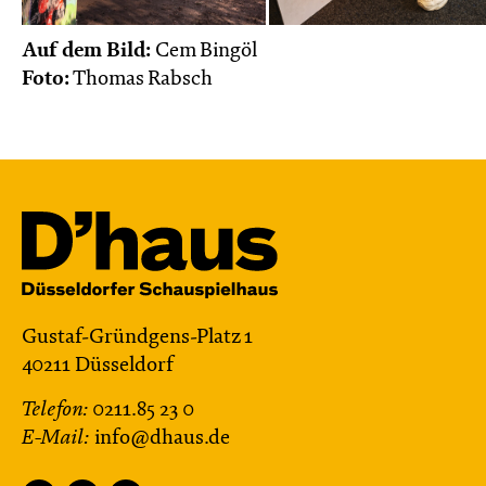
Do, 22.10. / 10:00 – 11:00
Auf dem Bild:
Cem Bingöl
JUNGES SCHAUSPIEL
Foto:
Thomas Rabsch
Das NEIN­horn
von Marc-Uwe Kling und Astrid Henn
Regie: Philipp Alfons Heitmann, Matts Johan
Leenders
Central 1
Karten
Gustaf-Gründgens-Platz 1
40211 Düsseldorf
So, 25.10. / 16:00 – 17:00
Telefon:
0211.85 23 0
JUNGES SCHAUSPIEL
E-Mail:
info@dhaus.de
FAMILIENVORSTELLUNG