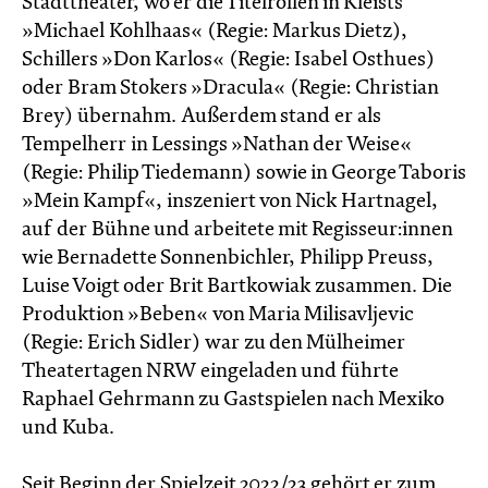
Stadttheater, wo er die Titelrollen in Kleists
»Michael Kohlhaas« (Regie: Markus Dietz),
Schillers »Don Karlos« (Regie: Isabel Osthues)
oder Bram Stokers »Dracula« (Regie: Christian
Brey) übernahm. Außerdem stand er als
Tempelherr in Lessings »Nathan der Weise«
(Regie: Philip Tiedemann) sowie in George Taboris
»Mein Kampf«, inszeniert von Nick Hartnagel,
auf der Bühne und arbeitete mit Regisseur:innen
wie Bernadette Sonnenbichler, Philipp Preuss,
Luise Voigt oder Brit Bartkowiak zusammen. Die
Produktion »Beben« von Maria Milisavljevic
(Regie: Erich Sidler) war zu den Mülheimer
Theatertagen NRW eingeladen und führte
Raphael Gehrmann zu Gastspielen nach Mexiko
und Kuba.
Seit Beginn der Spielzeit 2022/23 gehört er zum