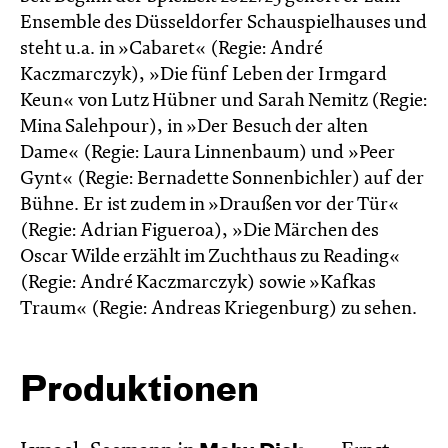
Ensemble des Düsseldorfer Schauspielhauses und
steht u.a. in »Cabaret« (Regie: André
Kaczmarczyk), »Die fünf Leben der Irmgard
Keun« von Lutz Hübner und Sarah Nemitz (Regie:
Mina Salehpour), in »Der Besuch der alten
Dame« (Regie: Laura Linnenbaum) und »Peer
Gynt« (Regie: Bernadette Sonnenbichler) auf der
Bühne. Er ist zudem in »Draußen vor der Tür«
(Regie: Adrian Figueroa), »Die Märchen des
Oscar Wilde erzählt im Zucht­haus zu Reading«
(Regie: André Kacz­marc­zyk) sowie »Kafkas
Traum« (Regie: Andreas Kriegenburg) zu sehen.
Produktionen