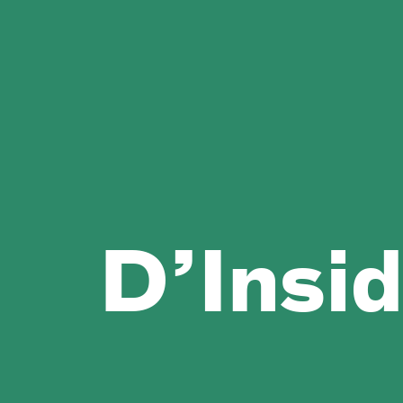
D’Insi