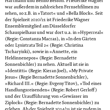
Hartmann und Benno Besson. Friederike Wagner
war außerdem in zahlreichen Fernsehfilmen zu
sehen, so z.B. in »Tatort« und »Bella Block«. Seit
der Spielzeit 2020/21 ist Friederike Wagner
Ensemblemitglied am Düsseldorfer
Schauspielhaus und war dort u.a. in »Hyperreal«
(Regie: Constanza Macras), in »In den Gärten
oder Lysistrata Teil 2« (Regie: Christina
Tscharyiski), sowie in »Annette, ein
Heldinnenepos« (Regie: Bernadette
Sonnenbichler) zu sehen. Aktuell ist sie in
»Identitti« (Regie: Kieran Joel), »My Private
Jesus« (Regie Bernadette Sonnenbichler),
»Richard III.« (Regie: Evgeny Titov), »Tod eines
Handlungsreisenden« (Regie: Robert Gerloff)
und der Uraufführung von »Gewässer im
Ziplock« (Regie: Bernadette Sonnenbichler) zu
erleben. Ab der Spielzeit 2024/25 ist sie zudem in