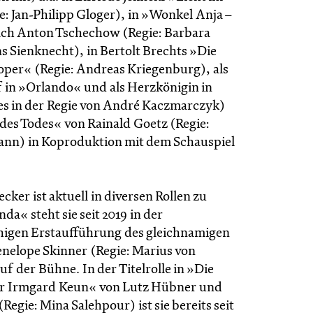
e: Jan-Philipp Gloger), in »Wonkel Anja –
ch Anton Tschechow (Regie: Barbara
s Sienknecht), in Bertolt Brechts »Die
per« (Regie: Andreas Kriegenburg), als
f in »Orlando« und als Herzkönigin in
es in der Regie von André Kaczmarczyk)
 des Todes« von Rainald Goetz (Regie:
nn) in Koproduktion mit dem Schauspiel
ker ist aktuell in diversen Rollen zu
nda« steht sie seit 2019 in der
igen Erstaufführung des gleichnamigen
enelope Skinner (Regie: Marius von
 der Bühne. In der Titelrolle in »Die
er Irmgard Keun« von Lutz Hübner und
Regie: Mina Salehpour) ist sie bereits seit