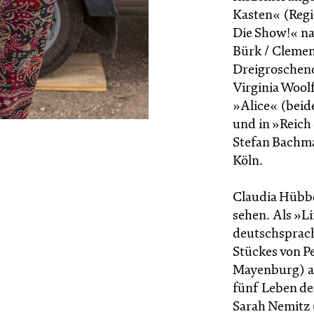
Kasten« (Regi
Die Show!« na
Bürk / Clemen
Dreigroscheno
Virginia Wool
»Alice« (beid
und in »Reich
Stefan Bachma
Köln.
Claudia Hübbec
sehen. Als »Li
deutschsprach
Stückes von P
Mayenburg) auf
fünf Leben d
Sarah Nemitz (