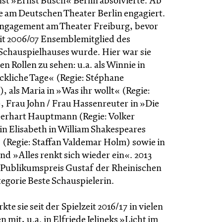
st »Ernst Busch« Berlin absolvierte. Ab
ie am Deutschen Theater Berlin engagiert.
 Engagement am Theater Freiburg, bevor
eit 2006/07 Ensemblemitglied des
Schauspielhauses wurde. Hier war sie
en Rollen zu sehen: u.a. als Winnie in
ckliche Tage« (Regie: Stéphane
 als Maria in »Was ihr wollt« (Regie:
, Frau John / Frau Hassenreuter in »Die
erhart Hauptmann (Regie: Volker
in Elisabeth in William Shakespeares
« (Regie: Staffan Valdemar Holm) sowie in
nd »Alles renkt sich wieder ein«. 2013
en Publikumspreis Gustaf der Rheinischen
tegorie Beste Schauspielerin.
te sie seit der Spielzeit 2016/17 in vielen
 mit, u.a. in Elfriede Jelineks »Licht im