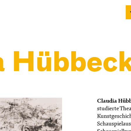
a Hübbeck
Claudia Hüb
studierte The
Kunstgeschich
Schauspielaus