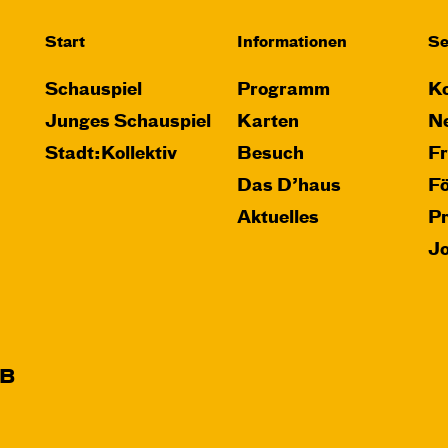
Start
Informationen
Se
Schauspiel
Programm
Ko
Junges Schauspiel
Karten
Ne
Stadt:Kollektiv
Besuch
F
Das D’haus
F
Aktuelles
P
J
B