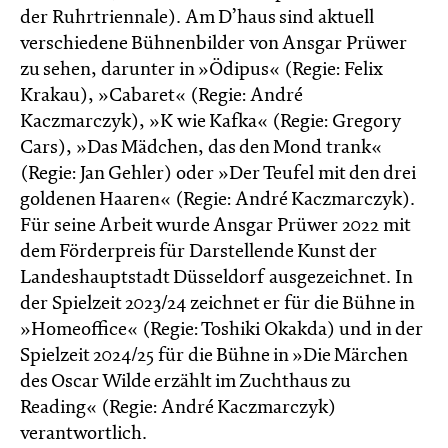
der Ruhrtriennale). Am D’haus sind aktuell
verschiedene Bühnenbilder von Ansgar Prüwer
zu sehen, darunter in »Ödipus« (Regie: Felix
Krakau), »Cabaret« (Regie: André
Kaczmarczyk), »K wie Kafka« (Regie: Gregory
Cars), »Das Mädchen, das den Mond trank«
(Regie: Jan Gehler) oder »Der Teufel mit den drei
goldenen Haaren« (Regie: André Kaczmarczyk).
Für seine Arbeit wurde Ansgar Prüwer 2022 mit
dem Förderpreis für Darstellende Kunst der
Landeshauptstadt Düsseldorf ausgezeichnet. In
der Spielzeit 2023/24 zeichnet er für die Bühne in
»Homeoffice« (Regie: Toshiki Okakda) und in der
Spielzeit 2024/25 für die Bühne in »Die Märchen
des Oscar Wilde erzählt im Zucht­haus zu
Reading« (Regie: André Kacz­marc­zyk)
verantwortlich.