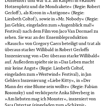
Düsseldorf und war u.a. als Kasperl in »Räuber
Hotzenplotz und die Mondrakete« (Regie: Robert
Gerloff), als Kreon in »Antigone« (Regie:
Liesbeth Coltof), sowie in »Mr. Nobody« (Regie:
Jan Gehler, eingeladen zum »Augenblick mal!«
Festival) nach dem Film von Jaco Van Dormael zu
sehen. Sie war an der Ensembleproduktion
»Rausch« von Gregory Caers beteiligt und trat als
überaus starker Willibald in Robert Gerloffs
Inszenierung von »Der überaus starke Willibald«
auf. Außerdem spielte sie in »Das Leben macht
mir keine Angst« (Regie: Liesbeth Coltof,
eingeladen zum »Westwind« Festival), in Jan
Gehlers Inszenierung »Liebe Kitty«, in »Der
Mann der eine Blume sein wollte« (Regie: Fabian
Rosonsky) und verkörperte Anka Silverberg in
»Am liebsten mag ich Monster«, inszeniert von
Sara Ostertag (eingeladen zum »Schäxpir-