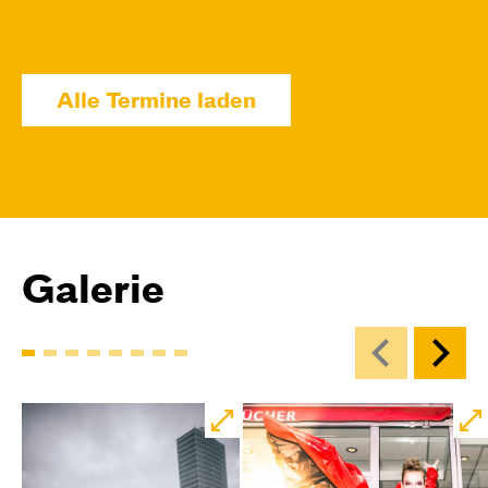
09:00
Touchtour
JUNGES SCHAUSPIEL
Wolf
Alle Termine laden
Ein Stück über Mut und Freundschaft
von Saša Stanišić
Regie: Carmen Schwarz
Central 1
Touchtour für sehbehinderte und blinde
Menschen
Mit künstlerischer Audiodeskription
Galerie
Karten
Di, 15.12. / 10:00 – 12:00
09:00
Touchtour