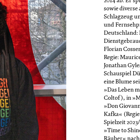
2014 ab. Er sp
sowie diverse
Schlagzeug un
und Fernsehpr
Deutschland: 
Dienstgebrau
Florian Cosse
Regie: Maurice
Jonathan Gyle
Schauspiel Düs
eine Blume sei
»Das Leben ma
Coltof), in »M
»Don Giovanni
Kafka« (Regie:
Spielzeit 2023
»Time to Shin
Räuber« nach 