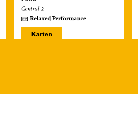
Central 2
Relaxed Performance
Karten
Do, 22.10. / 10:00 –
11:00
JUNGES SCHAUSPIEL
Das NEIN­horn
von Marc-Uwe Kling und Astrid Henn
Regie: Philipp Alfons Heitmann,
Matts Johan Leenders