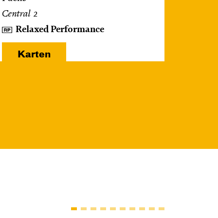
Central 2
Relaxed Performance
Karten
So, 25.10. / 16:00 –
17:00
JUNGES SCHAUSPIEL
FAMILIENVORSTELLUNG
Das NEIN­horn
von Marc-Uwe Kling und Astrid Henn
Regie: Philipp Alfons Heitmann,