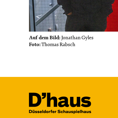
Central 2
Relaxed Performance
Karten
Auf dem Bild:
Jonathan Gyles
Foto:
Thomas Rabsch
Mo, 02.11. / 10:00 –
11:00
JUNGES SCHAUSPIEL
Die Tür
von Gregory Caers und Ensemble
Regie: Gregory Caers
Central 2