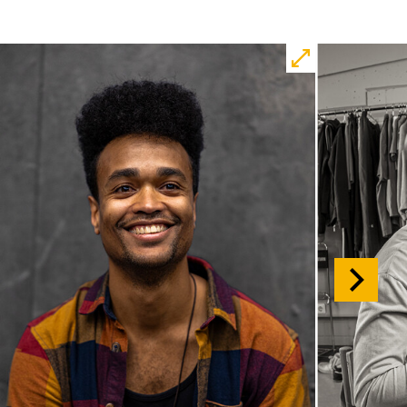
Matts Johan Leenders
Central 1
Karten
So, 01.11. / 16:00 –
17:00
JUNGES SCHAUSPIEL
FAMILIENVORSTELLUNG
Die Tür
von Gregory Caers und Ensemble
Regie: Gregory Caers
Central 2