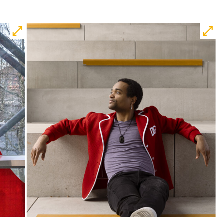
Central 1
Karten
Mi, 28.10. / 10:00 –
10:45
JUNGES SCHAUSPIEL
Bin gleich fertig!
nach dem Bilderbuch von Martin
Baltscheit und Anne-Kathrin Behl
Regie und Choreografie: Barbara
Fuchs