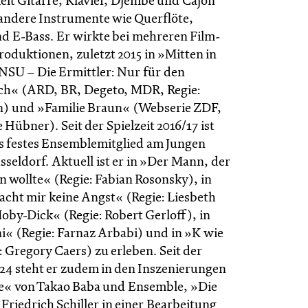
ielt Gitarre, Klavier, Djembé und Cajon
 andere Instrumente wie Querflöte,
d E-Bass. Er wirkte bei mehreren Film-
oduktionen, zuletzt 2015 in »Mitten in
NSU – Die Ermittler: Nur für den
ch« (ARD, BR, Degeto, MDR, Regie:
n) und »Familie Braun« (Webserie ZDF,
 Hübner). Seit der Spielzeit 2016/17 ist
s festes Ensemblemitglied am Jungen
seldorf. Aktuell ist er in »Der Mann, der
n wollte« (Regie: Fabian Rosonsky), in
cht mir keine Angst« (Regie: Liesbeth
oby-Dick« (Regie: Robert Gerloff), in
« (Regie: Farnaz Arbabi) und in »K wie
 Gregory Caers) zu erleben. Seit der
/24 steht er zudem in den Inszenierungen
e« von Takao Baba und Ensemble, »Die
Friedrich Schiller in einer Bearbeitung