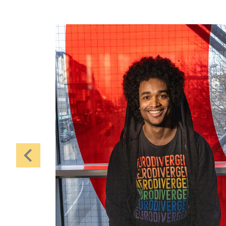
Central 1
Karten
Di, 27.10. / 10:00 –
10:45
JUNGES SCHAUSPIEL
Bin gleich fertig!
nach dem Bilderbuch von Martin
Baltscheit und Anne-Kathrin Behl
Regie und Choreografie: Barbara
Fuchs