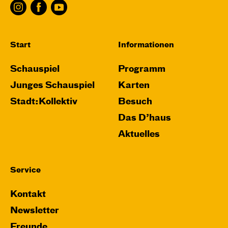
Leenders
Central 1
Start
Informationen
Karten
Schauspiel
Programm
Junges Schauspiel
Karten
Do, 12.11. / 10:00 – 11:00
Stadt:Kollektiv
Besuch
JUNGES SCHAUSPIEL
Das D’haus
FAMILIENVORSTELLUNG
Aktuelles
Das NEIN­horn
von Marc-Uwe Kling und Astrid Henn
Service
Regie: Philipp Alfons Heitmann, Matts Johan
Leenders
Kontakt
Central 1
Newsletter
Karten
Freunde