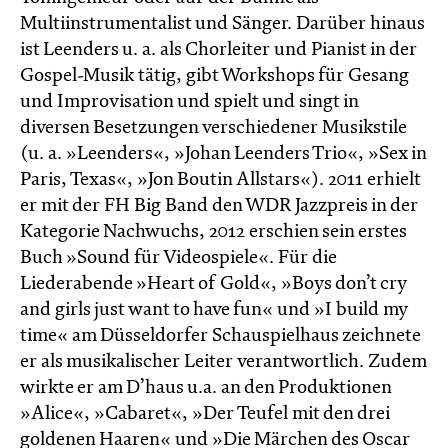
Multiinstrumentalist und Sänger. Darüber hinaus
ist Leenders u. a. als Chorleiter und Pianist in der
Gospel-Musik tätig, gibt Workshops für Gesang
und Improvisation und spielt und singt in
diversen Besetzungen verschiedener Musikstile
(u. a. »Leenders«, »Johan Leenders Trio«, »Sex in
Paris, Texas«, »Jon Boutin Allstars«). 2011 erhielt
er mit der FH Big Band den WDR Jazzpreis in der
Kategorie Nachwuchs, 2012 erschien sein erstes
Buch »Sound für Videospiele«. Für die
Liederabende »Heart of Gold«, »Boys don’t cry
and girls just want to have fun« und »I build my
time« am Düsseldorfer Schauspielhaus zeichnete
er als musikalischer Leiter verantwortlich. Zudem
wirkte er am D’haus u.a. an den Produktionen
»Alice«, »Cabaret«, »Der Teufel mit den drei
goldenen Haaren« und »Die Märchen des Oscar