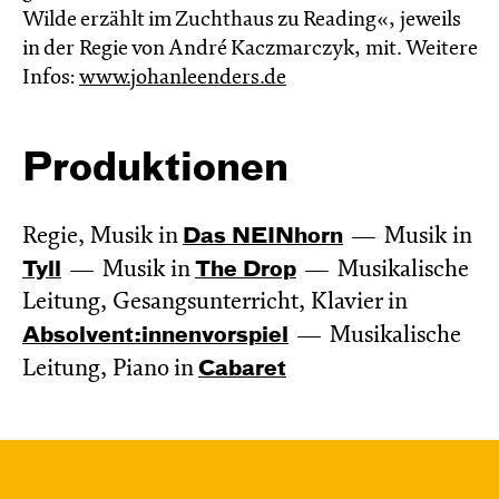
Wilde erzählt im Zucht­haus zu Reading«, jeweils
in der Regie von André Kaczmarczyk, mit. Weitere
Infos:
www.johanleenders.de
Produktionen
Regie, Musik in
Das NEIN­horn
Musik in
Tyll
Musik in
The Drop
Musikalische
Leitung, Gesangsunterricht, Klavier in
Absol­vent:innen­vor­spiel
Musikalische
Leitung, Piano in
Cabaret