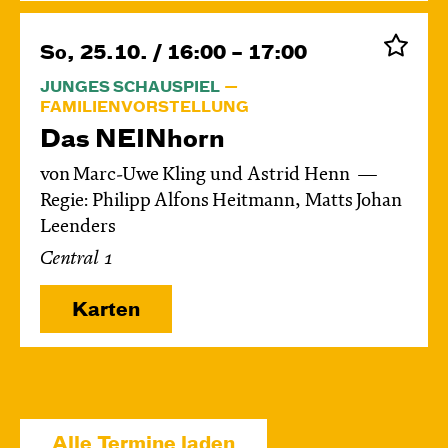
So, 25.10. / 16:00 – 17:00
JUNGES SCHAUSPIEL
FAMILIENVORSTELLUNG
Das NEIN­horn
von Marc-Uwe Kling und Astrid Henn
Regie: Philipp Alfons Heitmann, Matts Johan
Leenders
Central 1
Karten
So, 08.11. / 16:00 – 17:00
JUNGES SCHAUSPIEL
Alle Termine laden