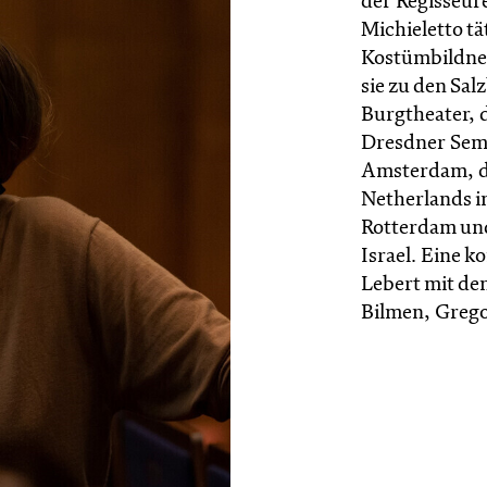
der Regisseur
Michieletto t
Kostümbildner
sie zu den Sal
Burgtheater, 
Dresdner Sem
Amsterdam, di
Netherlands i
Rotterdam und
Israel. Eine 
Lebert mit de
Bilmen, Greg