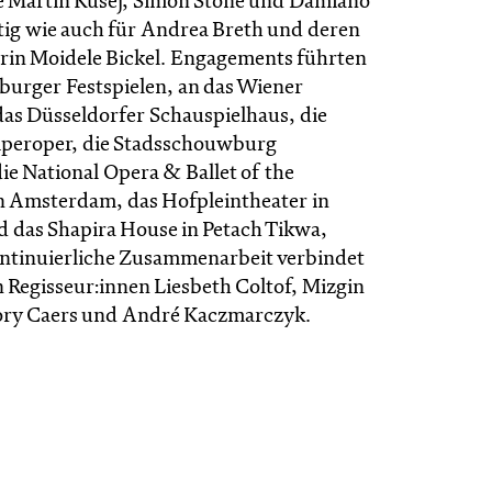
e Martin Kušej, Simon Stone und Damiano
ätig wie auch für Andrea Breth und deren
in Moidele Bickel. Engagements führten
zburger Festspielen, an das Wiener
das Düsseldorfer Schauspielhaus, die
peroper, die Stadsschouwburg
e National Opera & Ballet of the
n Amsterdam, das Hofpleintheater in
 das Shapira House in Petach Tikwa,
kontinuierliche Zusammenarbeit verbindet
n Regisseur:innen Liesbeth Coltof, Mizgin
ory Caers und André Kaczmarczyk.