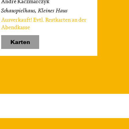
André Kaczmarczyk
Schauspielhaus, Kleines Haus
Ausverkauft! Evtl. Restkarten an der
Abendkasse
Karten