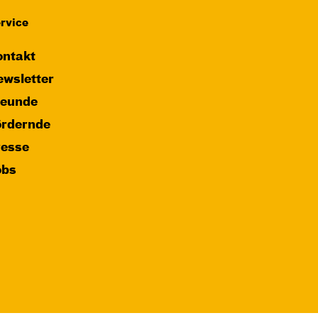
rvice
ntakt
wsletter
reunde
ördernde
resse
obs