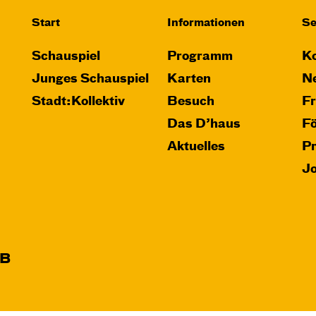
Start
Informationen
Se
Schauspiel
Programm
Ko
Junges Schauspiel
Karten
Ne
Stadt:Kollektiv
Besuch
F
Das D’haus
F
Aktuelles
P
J
B