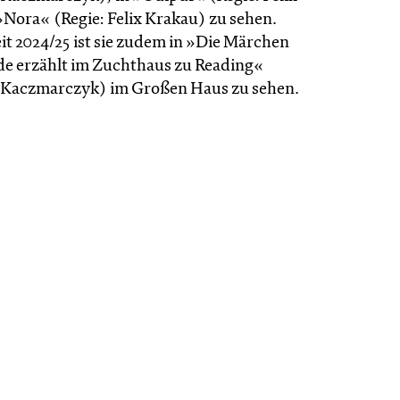
Nora« (Regie: Felix Krakau) zu sehen.
it 2024/25 ist sie zudem in »Die Märchen
de erzählt im Zucht­haus zu Reading«
 Kacz­marc­zyk) im Großen Haus zu sehen.