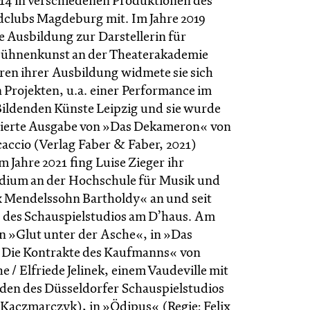
3/14 in verschiedenen Produktionen des
clubs Magdeburg mit. Im Jahre 2019
e Ausbildung zur Darstellerin für
Bühnenkunst an der Theaterakademie
en ihrer Ausbildung widmete sie sich
 Projekten, u.a. einer Performance im
ldenden Künste Leipzig und sie wurde
strierte Ausgabe von »Das Dekameron« von
accio (Verlag Faber & Faber, 2021)
Im Jahre 2021 fing Luise Zieger ihr
dium an der Hochschule für Musik und
x Mendelssohn Bartholdy« an und seit
eil des Schauspielstudios am D’haus. Am
 in »Glut unter der Asche«, in »Das
 Die Kontrakte des Kaufmanns« von
 / Elfriede Jelinek, einem Vaudeville mit
den des Düsseldorfer Schauspielstudios
 Kaczmarczyk), in »Ödipus« (Regie: Felix