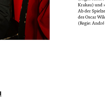
Krakau) und »
Ab der Spielze
des Oscar Wil
(Regie: André
l