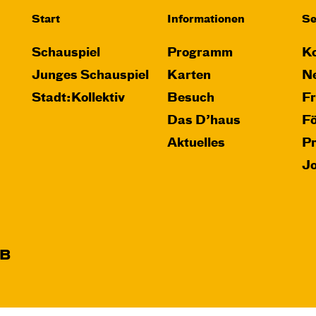
Start
Informationen
Se
Schauspiel
Programm
Ko
Junges Schauspiel
Karten
Ne
Stadt:Kollektiv
Besuch
F
Das D’haus
F
Aktuelles
P
J
B