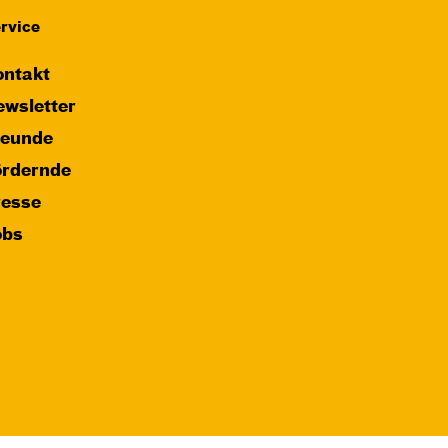
rvice
ntakt
wsletter
reunde
ördernde
resse
obs