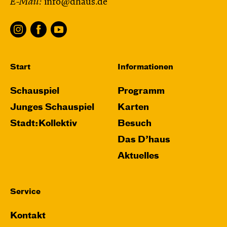
E-Mail:
info@dhaus.de
und Anne-Kathrin Behl
Regie und
Choreografie: Barbara Fuchs
Central 2
Relaxed Performance
Start
Informationen
Karten
Schauspiel
Programm
Junges Schauspiel
Karten
Stadt:Kollektiv
Besuch
Mi, 21.10. / 10:00 – 11:00
Das D’haus
JUNGES SCHAUSPIEL
Aktuelles
Das NEIN­horn
von Marc-Uwe Kling und Astrid Henn
Regie: Philipp Alfons Heitmann, Matts Johan
Service
Leenders
Kontakt
Central 1