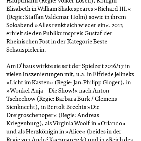
Hauptmann (Regie: Volker Lösch), Königin
Elisabeth in William Shakespeares »Richard III.«
(Regie: Staffan Valdemar Holm) sowie in ihrem
Soloabend »Alles renkt sich wieder ein«. 2013
erhielt sie den Publikumspreis Gustaf der
Rheinischen Post in der Kategorie Beste
Schauspielerin.
Am D’haus wirkte sie seit der Spielzeit 2016/17 in
vielen Inszenierungen mit, u.a. in Elfriede Jelineks
»Licht im Kasten« (Regie: Jan-Philipp Gloger), in
»Wonkel Anja – Die Show!« nach Anton
Tschechow (Regie: Barbara Bürk / Clemens
Sienknecht), in Bertolt Brechts »Die
Dreigroschenoper« (Regie: Andreas
Kriegenburg), als Virginia Woolf in »Orlando«
und als Herzkönigin in »Alice« (beides in der
Regie von André Kaczmarczyk) und in »Reich des