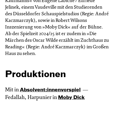
Kaufmanns« von Eugène Labiche / Elfriede
Jelinek, einem Vaudeville mit den Studierenden
des Düsseldorfer Schauspielstudios (Regie: André
Kaczmarczyk), sowie in Robert Wilsons
Inszenierung von »Moby Dick« auf der Bühne.
Ab der Spielzeit 2024/25 ist er zudem in »Die
Märchen des Oscar Wilde erzählt im Zucht­haus zu
Reading« (Regie: André Kacz­marc­zyk) im Großen
Haus zu sehen.
Produktionen
Mit in
Absol­vent:innen­vor­spiel
Fedallah, Harpunier in
Moby Dick