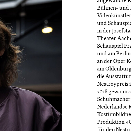
angewandte Kun
Bühnen- und K
Videokünstler
und Schauspie
in der Josefs
Theater Aach
Schauspiel Fr
und am Berlin
an der Oper K
am Oldenburgi
die Ausstattu
Nestroypreis 
2018 gewann s
Schuhmacher 
Nederlandse 
Kostümbildner
Produktion »
für den Nestr