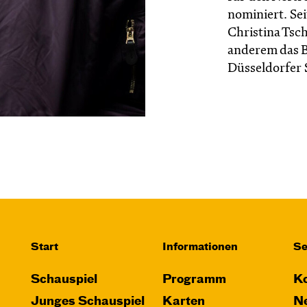
nominiert. Sei
Christina Tsc
anderem das 
Düsseldorfer 
Start
Informationen
Se
Schauspiel
Programm
Ko
Junges Schauspiel
Karten
Ne