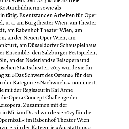
st Wien. Seit 2013 ist sie als freie
ostümbildnerin sowie als
in tätig. Es entstanden Arbeiten für Oper
l, u. a. am Burgtheater Wien, am Theater
tadt, am Rabenhof Theater Wien, am
en, an der Neuen Oper Wien, am
ankfurt, am Düsseldorfer Schauspielhaus
er Ensemble, den Salzburger Festspielen,
öln, an der Nederlandse Reisopera und
schen Staatstheater. 2015 wurde sie für
ng zu »Das Schwert des Ostens« für den
in der Kategorie »Nachwuchs« nominiert.
ie mit der Regisseurin Kai Anne
die Opera Concept Challenge der
Reisopera. Zusammen mit der
in Miriam Draxl wurde sie 2025 für die
Opernball« im Rabenhof Theater Wien
oypreis in der Kategorie »Ausstattung«