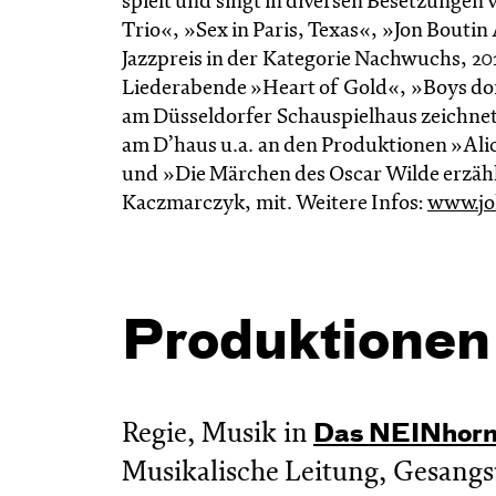
spielt und singt in diversen Besetzungen
Trio«, »Sex in Paris, Texas«, »Jon Boutin
Jazzpreis in der Kategorie Nachwuchs, 20
Liederabende »Heart of Gold«, »Boys don’
am Düsseldorfer Schauspielhaus zeichnete
am D’haus u.a. an den Produktionen »Ali
und »Die Märchen des Oscar Wilde erzählt
Kaczmarczyk, mit. Weitere Infos:
www.jo
Produktionen
Regie, Musik in
Das NEIN­hor
Musikalische Leitung, Gesangsu