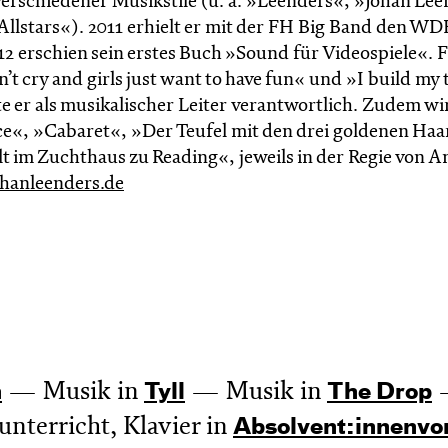
 verschiedener Musikstile (u. a. »Leenders«, »Johan Lee
 Allstars«). 2011 erhielt er mit der FH Big Band den WD
12 erschien sein erstes Buch »Sound für Videospiele«. F
t cry and girls just want to have fun« und »I build my
 er als musikalischer Leiter verantwortlich. Zudem wir
ce«, »Cabaret«, »Der Teufel mit den drei goldenen Ha
 im Zucht­haus zu Reading«, jeweils in der Regie von A
hanleenders.de
Musik in
Musik in
n
Tyll
The Drop
nterricht, Klavier in
Absol­vent:innen­vo