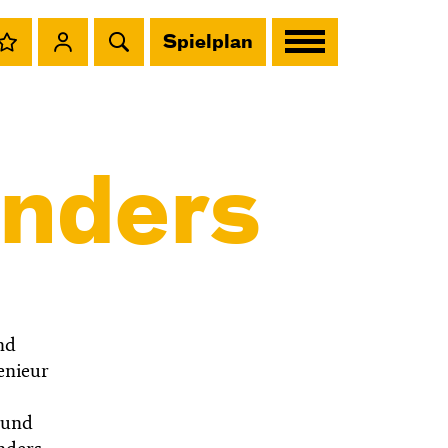
Spielplan
nders
nd
enieur
 und