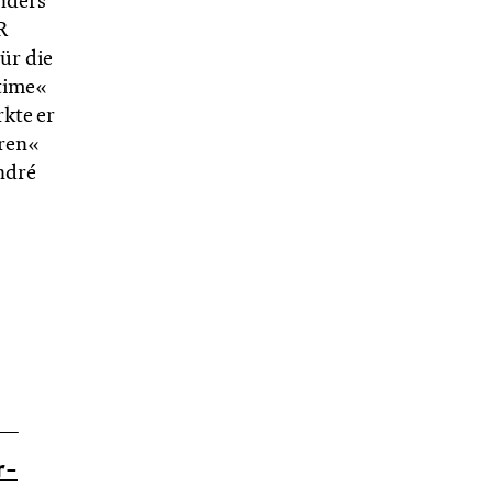
nders
R
ür die
 time«
kte er
aren«
ndré
r­