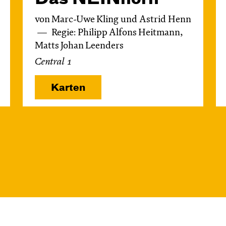
von Marc-Uwe Kling und Astrid Henn
Regie: Philipp Alfons Heitmann,
Matts Johan Leenders
Central 1
Karten
Di, 10.11. / 10:00 –
11:00
JUNGES SCHAUSPIEL
Das NEIN­horn