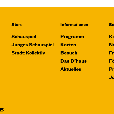
von Marc-Uwe Kling und Astrid Henn
Regie: Philipp Alfons Heitmann,
Matts Johan Leenders
Start
Informationen
Se
Central 1
Schauspiel
Programm
Ko
Karten
Junges Schauspiel
Karten
Ne
Stadt:Kollektiv
Besuch
F
Das D’haus
F
Aktuelles
P
Di, 22.12. / 10:00 –
J
11:00
JUNGES SCHAUSPIEL
Das NEIN­horn
B