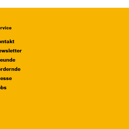
Das NEIN­horn
von Marc-Uwe Kling und Astrid Henn
Regie: Philipp Alfons Heitmann,
Matts Johan Leenders
rvice
Central 1
ntakt
wsletter
Karten
reunde
ördernde
resse
Fr, 25.12. / 16:00 –
obs
17:00
JUNGES SCHAUSPIEL
FAMILIENVORSTELLUNG
Das NEIN­horn