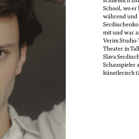
schließlich z
School, wo er 
während und 
Serdiuchenko 
mit und war 
Verim Studio‑
Theater in Tal
Slava Serdiuc
Schauspieler 
künstlerisch tä