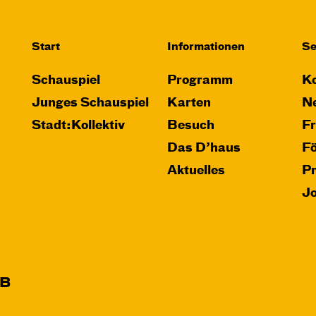
Start
Informationen
Se
Schauspiel
Programm
Ko
Junges Schauspiel
Karten
Ne
Stadt:Kollektiv
Besuch
F
Das D’haus
F
Aktuelles
P
J
B