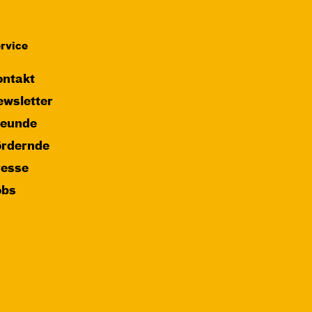
rvice
ntakt
wsletter
reunde
ördernde
resse
obs