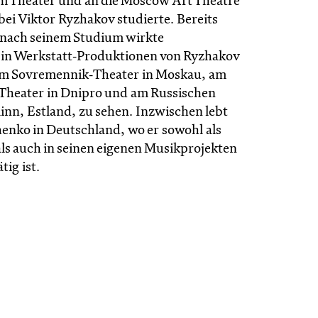
um Theater und an die Moscow Art Theatre
bei Viktor Ryzhakov studierte. Bereits
nach seinem Studium wirkte
in Werkstatt‑Produktionen von Ryzhakov
am Sovremennik‑Theater in Moskau, am
Theater in Dnipro und am Russischen
linn, Estland, zu sehen. Inzwischen lebt
henko in Deutschland, wo er sowohl als
als auch in seinen eigenen Musikprojekten
tig ist.