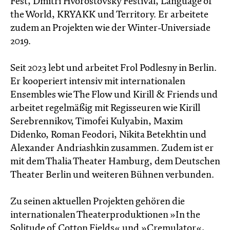
Fest, Dmitri Hvorostovsky Festival, Language of
the World, KRYAKK und Territory. Er arbeitete
zudem an Projekten wie der Winter-Universiade
2019.
Seit 2023 lebt und arbeitet Frol Podlesny in Berlin.
Er kooperiert intensiv mit internationalen
Ensembles wie The Flow und Kirill & Friends und
arbeitet regelmäßig mit Regisseuren wie Kirill
Serebrennikov, Timofei Kulyabin, Maxim
Didenko, Roman Feodori, Nikita Betekhtin und
Alexander Andriashkin zusammen. Zudem ist er
mit dem Thalia Theater Hamburg, dem Deutschen
Theater Berlin und weiteren Bühnen verbunden.
Zu seinen aktuellen Projekten gehören die
internationalen Theaterproduktionen »In the
Solitude of Cotton Fields« und »Cremulator«,