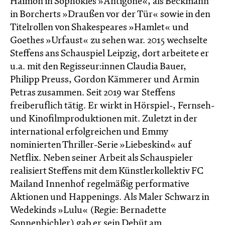
Haimon in Sophokles »Antigone«, als Beckmann
in Borcherts »Draußen vor der Tür« sowie in den
Titelrollen von Shakespeares »Hamlet« und
Goethes »Urfaust« zu sehen war. 2015 wechselte
Steffens ans Schauspiel Leipzig, dort arbeitete er
u.a. mit den Regisseur:innen Claudia Bauer,
Philipp Preuss, Gordon Kämmerer und Armin
Petras zusammen. Seit 2019 war Steffens
freiberuflich tätig. Er wirkt in Hörspiel-, Fernseh-
und Kinofilmproduktionen mit. Zuletzt in der
international erfolgreichen und Emmy
nominierten Thriller-Serie »Liebeskind« auf
Netflix. Neben seiner Arbeit als Schauspieler
realisiert Steffens mit dem Künstlerkollektiv FC
Mailand Innenhof regelmäßig performative
Aktionen und Happenings. Als Maler Schwarz in
Wedekinds »Lulu« (Regie: Bernadette
Sonnenbichler) gab er sein Debüt am