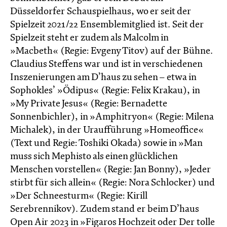
Düsseldorfer Schauspielhaus, wo er seit der
Spielzeit 2021/22 Ensemblemitglied ist. Seit der
Spielzeit steht er zudem als Malcolm in
»Macbeth« (Regie: Evgeny Titov) auf der Bühne.
Claudius Steffens war und ist in verschiedenen
Inszenierungen am D’haus zu sehen – etwa in
Sophokles’ »Ödipus« (Regie: Felix Krakau), in
»My Private Jesus« (Regie: Bernadette
Sonnenbichler), in »Amphitryon« (Regie: Milena
Michalek), in der Uraufführung »Homeoffice«
(Text und Regie: Toshiki Okada) sowie in »Man
muss sich Mephisto als einen glück­lichen
Menschen vorstellen« (Regie: Jan Bonny), »Jeder
stirbt für sich allein« (Regie: Nora Schlocker) und
»Der Schneesturm« (Regie: Kirill
Serebrennikov). Zudem stand er beim D’haus
Open Air 2023 in »Figaros Hochzeit oder Der tolle