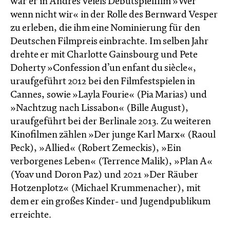
war er in Andres Veiels Debütspielfilm »Wer
wenn nicht wir« in der Rolle des Bernward Vesper
zu erleben, die ihm eine Nominierung für den
Deutschen Filmpreis einbrachte. Im selben Jahr
drehte er mit Charlotte Gainsbourg und Pete
Doherty »Confession d’un enfant du siècle«,
uraufgeführt 2012 bei den Filmfestspielen in
Cannes, sowie »Layla Fourie« (Pia Marias) und
»Nachtzug nach Lissabon« (Bille August),
uraufgeführt bei der Berlinale 2013. Zu weiteren
Kinofilmen zählen »Der junge Karl Marx« (Raoul
Peck), »Allied« (Robert Zemeckis), »Ein
verborgenes Leben« (Terrence Malik), »Plan A«
(Yoav und Doron Paz) und 2021 »Der Räuber
Hotzenplotz« (Michael Krummenacher), mit
dem er ein großes Kinder- und Jugendpublikum
erreichte.