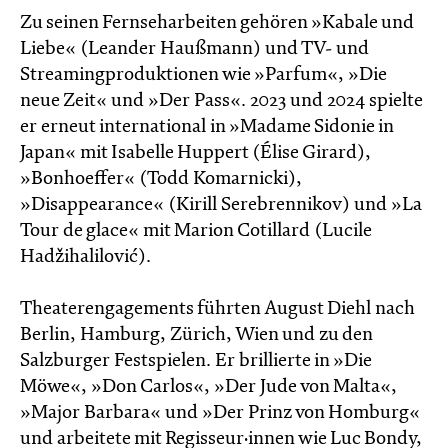
Zu seinen Fernseharbeiten gehören »Kabale und
Liebe« (Leander Haußmann) und TV- und
Streamingproduktionen wie »Parfum«, »Die
neue Zeit« und »Der Pass«. 2023 und 2024 spielte
er erneut international in »Madame Sidonie in
Japan« mit Isabelle Huppert (Élise Girard),
»Bonhoeffer« (Todd Komarnicki),
»Disappearance« (Kirill Serebrennikov) und »La
Tour de glace« mit Marion Cotillard (Lucile
Hadžihalilović).
Theaterengagements führten August Diehl nach
Berlin, Hamburg, Zürich, Wien und zu den
Salzburger Festspielen. Er brillierte in »Die
Möwe«, »Don Carlos«, »Der Jude von Malta«,
»Major Barbara« und »Der Prinz von Homburg«
und arbeitete mit Regisseur·innen wie Luc Bondy,