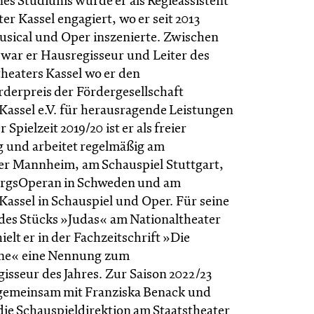
nes Studiums wurde er als Regieassistent
er Kassel engagiert, wo er seit 2013
usical und Oper inszenierte. Zwischen
 war er Hausregisseur und Leiter des
theaters Kassel wo er den
erpreis der Fördergesellschaft
 Kassel e.V. für herausragende Leistungen
r Spielzeit 2019/20 ist er als freier
ig und arbeitet regelmäßig am
er Mannheim, am Schauspiel Stuttgart,
orgsOperan in Schweden und am
Kassel in Schauspiel und Oper. Für seine
des Stücks »Judas« am Nationaltheater
lt er in der Fachzeitschrift »Die
ne« eine Nennung zum
sseur des Jahres. Zur Saison 2022/23
gemeinsam mit Franziska Benack und
die Schauspieldirektion am Staatstheater