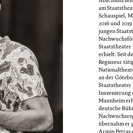
Abschluss sei
am Staatstheat
Schauspiel, M
2016 und 2019
jungen Staats
Nachwuchsförd
Staatstheater
erhielt. Seit de
Regisseur tät
Nationaltheat
an der Göteb
Staatstheater 
Inszenierung 
Mannheim erhie
deutsche Büh
Nachwuchsregi
übernahm er 
Armin Petras 