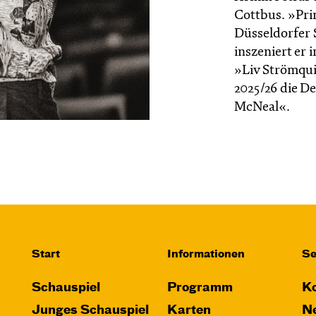
Cottbus. »Prim
Düsseldorfer S
inszeniert er
»Liv Strömquis
2025/26 die D
McNeal«.
Start
Informationen
Se
Schauspiel
Programm
Ko
Junges Schauspiel
Karten
Ne