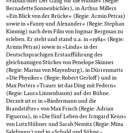
»Fabian oder Der Gang vor die Hunde« (Regie:
Bernadette Sonnenbichler), in Arthur Millers
»Ein Blick von der Brücke« (Regie: Armin Petras)
sowie in »Fanny und Alexander« (Regie: Stephan
Kimmig) nach dem Film von Ingmar Bergman zu
erleben. Er steht und stand u.a. in »1984« (Regie:
Armin Petras) sowie in »Linda« in der
Deutschsprachigen Erstaufführung des
gleichnamigen Stückes von Penelope Skinner
(Regie: Marius von Mayenburg), in Dürrenmatts
»Die Physiker« (Regie: Robert Gerloff) und in
Max Porters »Trauer ist das Ding mit Federn«
(Regie: Laura Linnenbaum) auf der Bühne.
Derzeit ist er in »Biedermann und die
Brandstifter« von Max Frisch (Regie: Adrian
Figueroa), in »Die fünf Leben der Irmgard Keun«
von Lutz Hübner und Sarah Nemitz (Regie: Mina
Salehpour) und in »Schuld und Sühne –