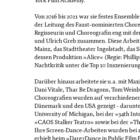
York Film Academy.
Von 2016 bis 2021 war sie festes Ensemble
der Leitung des Faust-nominierten Choreo
Regisseurin und Choreografin eng mit de
und Ulrich Greb zusammen. Diese Arbeite
Mainz, das Stadttheater Ingolstadt, das 
dessen Produktion »Alice« (Regie: Phillip
Nachtkritik unter die Top 10 Inszenierun
Darüber hinaus arbeitete sie u.a. mit Ma
Dani Vitale, Thar Be Dragons, Tom Weinb
Choreografien wurden auf verschiedenen F
Dänemark und den USA gezeigt - darunter a
University of Michigan, bei der »34th I
»CAOS Stalker Teatro« sowie bei der »T
Ihre Screen-Dance-Arbeiten wurden bei za
erhielt beim »Dare2Dance in Public Film 