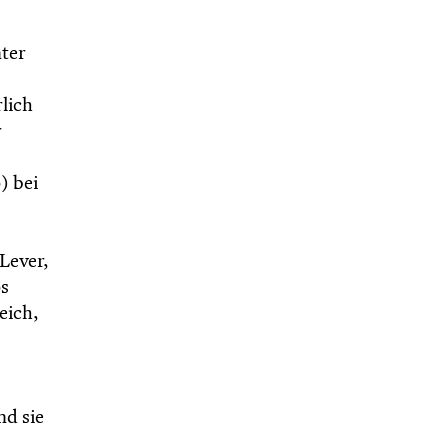
nter
lich
r
) bei
Lever,
s
eich,
nd sie