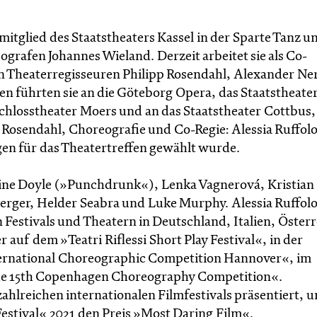
mitglied des Staatstheaters Kassel in der Sparte Tanz u
grafen Johannes Wieland. Derzeit arbeitet sie als Co-
n Theaterregisseuren Philipp Rosendahl, Alexander Ner
n führten sie an die Göteborg Opera, das Staatstheate
Schlosstheater Moers und an das Staatstheater Cottbus,
 Rosendahl, Choreografie und Co-Regie: Alessia Ruffolo
gen für das Theatertreffen gewählt wurde.
xine Doyle (»Punchdrunk«), Lenka Vagnerová, Kristian 
erger, Helder Seabra und Luke Murphy. Alessia Ruffolo
estivals und Theatern in Deutschland, Italien, Österr
uf dem »Teatri Riflessi Short Play Festival«, in der
nternational Choreographic Competition Hannover«, im
he 15th Copenhagen Choreography Competition«.
hlreichen internationalen Filmfestivals präsentiert, u
Festival« 2021 den Preis »Most Daring Film«.