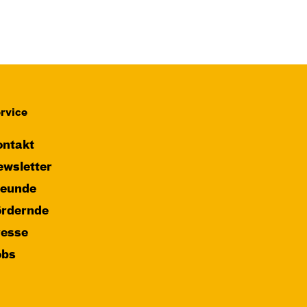
rvice
ntakt
wsletter
reunde
ördernde
resse
obs