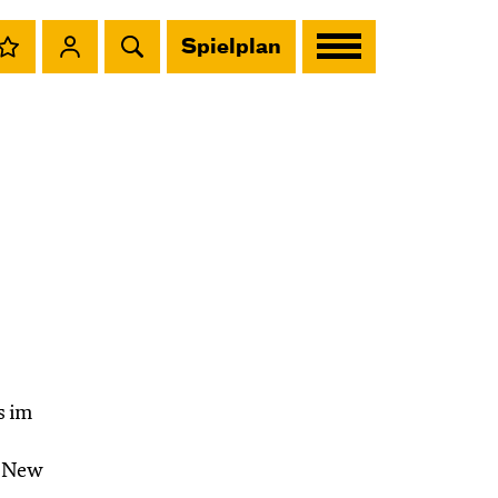
Spielplan
s im
r New