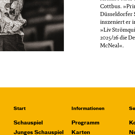
Cottbus. »Prim
Düsseldorfer S
inszeniert er
»Liv Strömquis
2025/26 die D
McNeal«.
Start
Informationen
Se
Schauspiel
Programm
Ko
Junges Schauspiel
Karten
Ne