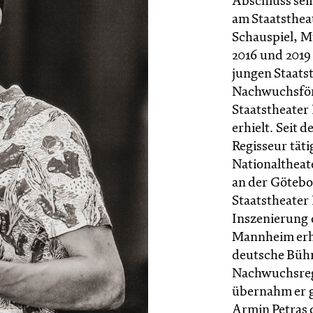
Abschluss sei
am Staatstheat
Schauspiel, M
2016 und 2019
jungen Staats
Nachwuchsförd
Staatstheater
erhielt. Seit de
Regisseur tät
Nationaltheat
an der Göteb
Staatstheater 
Inszenierung 
Mannheim erhie
deutsche Büh
Nachwuchsregi
übernahm er 
Armin Petras 