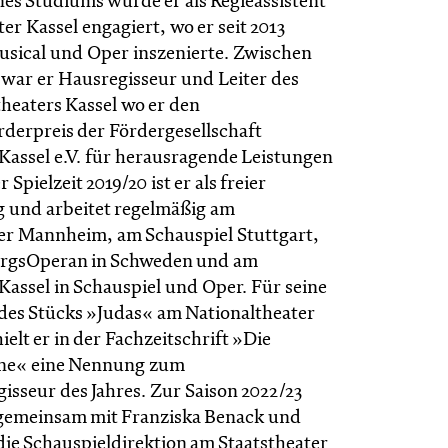
nes Studiums wurde er als Regieassistent
er Kassel engagiert, wo er seit 2013
usical und Oper inszenierte. Zwischen
 war er Hausregisseur und Leiter des
theaters Kassel wo er den
erpreis der Fördergesellschaft
 Kassel e.V. für herausragende Leistungen
r Spielzeit 2019/20 ist er als freier
ig und arbeitet regelmäßig am
er Mannheim, am Schauspiel Stuttgart,
orgsOperan in Schweden und am
Kassel in Schauspiel und Oper. Für seine
des Stücks »Judas« am Nationaltheater
lt er in der Fachzeitschrift »Die
ne« eine Nennung zum
sseur des Jahres. Zur Saison 2022/23
gemeinsam mit Franziska Benack und
die Schauspieldirektion am Staatstheater