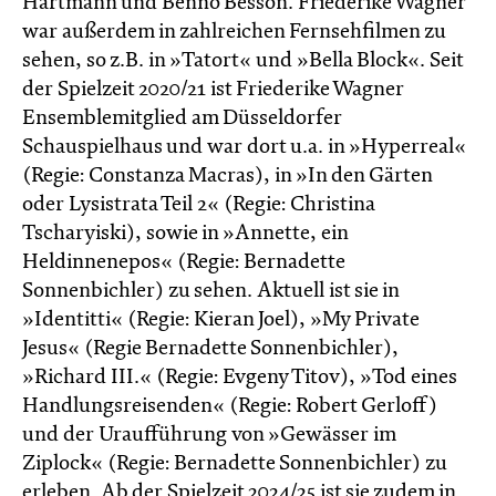
Hartmann und Benno Besson. Friederike Wagner
war außerdem in zahlreichen Fernsehfilmen zu
sehen, so z.B. in »Tatort« und »Bella Block«. Seit
der Spielzeit 2020/21 ist Friederike Wagner
Ensemblemitglied am Düsseldorfer
Schauspielhaus und war dort u.a. in »Hyperreal«
(Regie: Constanza Macras), in »In den Gärten
oder Lysistrata Teil 2« (Regie: Christina
Tscharyiski), sowie in »Annette, ein
Heldinnenepos« (Regie: Bernadette
Sonnenbichler) zu sehen. Aktuell ist sie in
»Identitti« (Regie: Kieran Joel), »My Private
Jesus« (Regie Bernadette Sonnenbichler),
»Richard III.« (Regie: Evgeny Titov), »Tod eines
Handlungsreisenden« (Regie: Robert Gerloff)
und der Uraufführung von »Gewässer im
Ziplock« (Regie: Bernadette Sonnenbichler) zu
erleben. Ab der Spielzeit 2024/25 ist sie zudem in