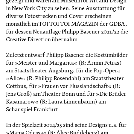
gezeigt und waren am Museum of Art and Design
in New York City zu sehen. Seine Ausstattung für
diverse Fotostrecken und Cover erscheinen
monatlich im TOI TOI TOI MAGAZIN der GDBA,
für dessen Neuauflage Philipp Basener 2021/22 die
Creative Direction übernahm.
Zuletzt entwarf Philipp Basener die Kostümbilder
für »Meister und Margarita« (R: Armin Petras)
am Staatstheater Augsburg, für die Pop-Opera
»Alice« (R: Philipp Rosendahl) am Staatstheater
Cottbus, für »Frauen vor Flusslandschaft« (R:
Jens Groß) am Theater Bonn und für »Die Brüder
Kasamarow« (R: Laura Linnenbaum) am
Schauspiel Frankfurt.
In der Spielzeit 2024/25 sind seine Designs u.a. für
»Mama Odessa« (R: Alice Buddeberg) am