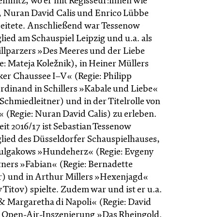
mnitz, wo er mit Regisseur:innen wie
, Nuran David Calis und Enrico Lübbe
itete. Anschließend war Tessenow
ied am Schauspiel Leipzig und u.a. als
illparzers »Des Meeres und der Liebe
e: Mateja Koležnik), in Heiner Müllers
r Chaussee I–V« (Regie: Philipp
erdinand in Schillers »Kabale und Liebe«
Schmiedleitner) und in der Titelrolle von
« (Regie: Nuran David Calis) zu erleben.
zeit 2016/17 ist Sebastian Tessenow
ied des Düsseldorfer Schauspielhauses,
 Bulgakows »Hundeherz« (Regie: Evgeny
stners »Fabian« (Regie: Bernadette
) und in Arthur Millers »Hexenjagd«
 Titov) spielte. Zudem war und ist er u.a.
& Margaretha di Napoli« (Regie: David
r Open-Air-Inszenierung »Das Rheingold.