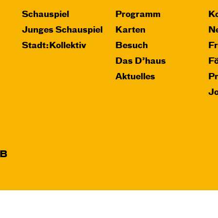
Schauspiel
Programm
Ko
Junges Schauspiel
Karten
Ne
Stadt:Kollektiv
Besuch
F
Das D’haus
F
Aktuelles
P
J
B