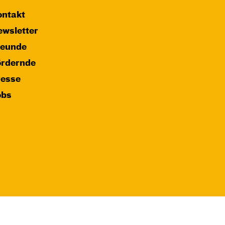
ntakt
wsletter
reunde
ördernde
resse
obs