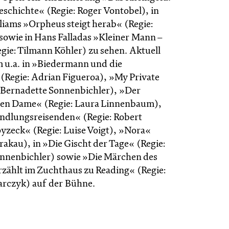
eschichte« (Regie: Roger Vontobel), in
liams »Orpheus steigt herab« (Regie:
sowie in Hans Falladas »Kleiner Mann –
gie: Tilmann Köhler) zu sehen. Aktuell
m u.a. in »Biedermann und die
 (Regie: Adrian Figueroa), »My Private
: Bernadette Sonnenbichler), »Der
ten Dame« (Regie: Laura Linnenbaum),
ndlungsreisenden« (Regie: Robert
yzeck« (Regie: Luise Voigt), »Nora«
Krakau), in »Die Gischt der Tage« (Regie:
nnenbichler) sowie »Die Märchen des
rzählt im Zucht­haus zu Reading« (Regie:
rc­zyk) auf der Bühne.