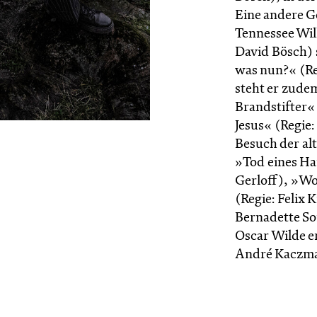
Eine andere G
Tennessee Wil
David Bösch) 
was nun?« (Re
steht er zude
Brandstifter«
Jesus« (Regie
Besuch der al
»Tod eines Ha
Gerloff), »Wo
(Regie: Felix 
Bernadette So
Oscar Wilde e
André Kacz­ma