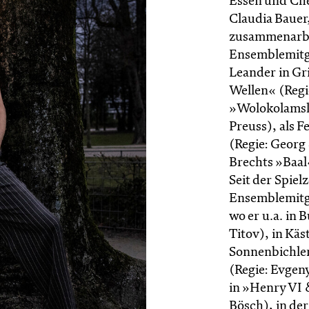
Essen und Che
Claudia Bauer
zusammenarbe
Ensemblemitgl
Leander in Gr
Wellen« (Regi
»Wolokolamske
Preuss), als F
(Regie: Georg 
Brechts »Baal
Seit der Spiel
Ensemblemitgl
wo er u.a. in
Titov), in Kä
Sonnenbichler
(Regie: Evgeny
in »Henry VI 
Bösch), in de