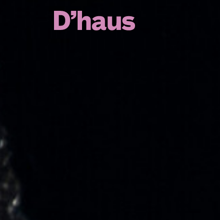
Zum Hauptinhalt springen
Zum Footer springen