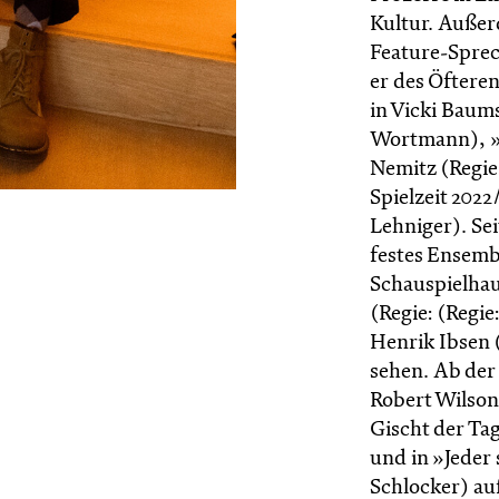
Kultur. Außer
Feature-Sprec
er des Öftere
in Vicki Baum
Wortmann), »
Nemitz (Regie:
Spielzeit 2022
Lehniger). Sei
festes Ensemb
Schauspielhaus
(Regie: (Regi
Henrik Ibsen 
sehen. Ab der 
Robert Wilson
Gischt der Ta
und in »Jeder 
Schlocker) au