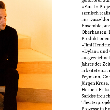
gehörte er zu
»Faust«-Proje
szenisch reali
ans Düsseldor
Ensemble, ans
Oberhausen. D
Produktionen 
»Jimi Hendrix
»Dylan« und 
ausgezeichnet
Jahres der Zei
arbeitete u.a.
Peymann, Cor
Jürgen Kruse,
Herbert Frits
Sarkiss freisc
Theaterprojek
Prozesse in E