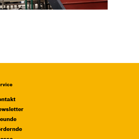
rvice
ntakt
wsletter
reunde
ördernde