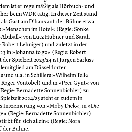
dem ist er regelmäßig als Hörbuch- und
her beim WDR tätig. In dieser Zeit stand
n als Gast am D’haus auf der Bühne etwa
s »Menschen im Hotel« (Regie: Sönke
Abiball« von Lutz Hübner und Sarah
 Robert Lehniger) und zuletzt in der
/23 in »Johanna to go« (Regie: Robert
t der Spielzeit 2023/24 ist Jürgen Sarkiss
lemitglied am Düsseldorfer
 und u.a. in Schillers »Wilhelm Tell«
e: Roger Vontobel) und in »Peer Gynt« von
(Regie: Bernadette Sonnenbichler) zu
Spielzeit 2024/25 steht er zudem in
s Inszenierung von »Moby Dick«, in »Die
ge« (Regie: Bernadette Sonnenbichler)
stirbt für sich allein« (Regie: Nora
f der Bühne.