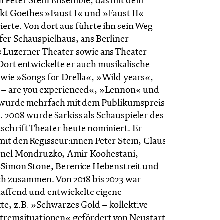
m Peter Stein Ensemble, das mit dem
kt Goethes »Faust I« und »Faust II«
sierte. Von dort aus führte ihn sein Weg
fer Schauspielhaus, ans Berliner
 Luzerner Theater sowie ans Theater
ort entwickelte er auch musikalische
wie »Songs for Drella«, »Wild years«,
 – are you experienced«, »Lennon« und
wurde mehrfach mit dem Publikumspreis
. 2008 wurde Sarkiss als Schauspieler des
tschrift Theater heute nominiert. Er
 mit den Regisseur:innen Peter Stein, Claus
nel Mondruzko, Amir Koohestani,
 Simon Stone, Berenice Hebenstreit und
ch zusammen. Von 2018 bis 2023 war
haffend und entwickelte eigene
te, z.B. »Schwarzes Gold – kollektive
xtremsituationen« gefördert von Neustart