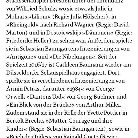
Staatsschauspiel Dresden unter der Intendanz
von Wilfried Schulz, wo sie etwa als Julie in
Molnars »Liliom« (Regie: Julia Hölscher), in
»Rheingold« nach Richard Wagner (Regie: David
Marton) und in Dostojewskijs »Dämonen« (Regie:
Friederike Heller) zu sehen war. Außerdem spielte
sie in Sebastian Baumgartens Inszenierungen von
»Antigone« und »Die Nibelungen«. Seit der
Spielzeit 2016/17 ist Cathleen Baumann wieder am
Düsseldorfer Schauspielhaus engagiert. Dort
spielte sie in verschiedenen Inszenierungen von
Armin Petras, darunter »1984« von George
Orwell, »Dantons Tod« von Georg Büchner und
»Ein Blick von der Brücke« von Arthur Miller.
Zudem stand sie in der Rolle der Yvette Pottier in
Bertolt Brechts »Mutter Courage und ihre
Kinder« (Regie: Sebastian Baumgarten), sowie in
»Reich des Todes« von Rainald Goetz (Regie: