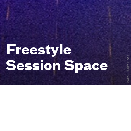
Freestyle
Foto: Philip Ross
Session Space
Freies Training für urbane
Tänzer:innen
immer mittwochs
von 19 bis 22 Uhr
Central