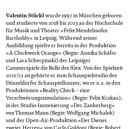
Valentin Stückl
wurde 1997 in München geboren
und studierte von 2018 bis 2023 an der Hochschule
für Musik und Theater »Felix Mendelssohn
Bartholdy« in Leipzig. Während seiner
Ausbildung spielte er bereits in der Produktion
»A Clockwork Orange« (Regie: Annika Schäfer
und Lara Scherpinski) der Leipziger
Cammerspiele die Rolle des Alex. Von der Spielzeit
2021/22 an gehörte er zum Schauspielstudio des
Düsseldorfer Schauspielhauses, wo er u.a. in den
Produktionen »Reality Check – eine
Verschwörungssimulation« (Regie: Felix Krakau),
in der Studio-Inszenierung »Der Zauberberg«
von Thomas Mann (Regie: Wolfgang Michalek)
und der Open-Air-Produktion »Der Diener
zweier Herren« von Carlo Goldoni (Regie: Robert