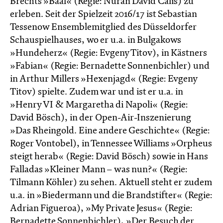
Brechts »Baal« (Regie: Nuran David Calis) zu
erleben. Seit der Spielzeit 2016/17 ist Sebastian
Tessenow Ensemblemitglied des Düsseldorfer
Schauspielhauses, wo er u.a. in Bulgakows
»Hundeherz« (Regie: Evgeny Titov), in Kästners
»Fabian« (Regie: Bernadette Sonnenbichler) und
in Arthur Millers »Hexenjagd« (Regie: Evgeny
Titov) spielte. Zudem war und ist er u.a. in
»Henry VI & Margaretha di Napoli« (Regie:
David Bösch), in der Open-Air-Inszenierung
»Das Rheingold. Eine andere Geschichte« (Regie:
Roger Vontobel), in Tennessee Williams »Orpheus
steigt herab« (Regie: David Bösch) sowie in Hans
Falladas »Kleiner Mann – was nun?« (Regie:
Tilmann Köhler) zu sehen. Aktuell steht er zudem
u.a. in »Biedermann und die Brandstifter« (Regie:
Adrian Figueroa), »My Private Jesus« (Regie:
Bernadette Sonnenbichler), »Der Besuch der