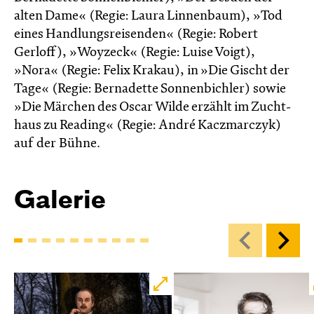
alten Dame« (Regie: Laura Linnenbaum), »Tod
eines Handlungsreisenden« (Regie: Robert
Gerloff), »Woyzeck« (Regie: Luise Voigt),
»Nora« (Regie: Felix Krakau), in »Die Gischt der
Tage« (Regie: Bernadette Sonnenbichler) sowie
»Die Märchen des Oscar Wilde erzählt im Zucht­
haus zu Reading« (Regie: André Kacz­marc­zyk)
auf der Bühne.
Galerie