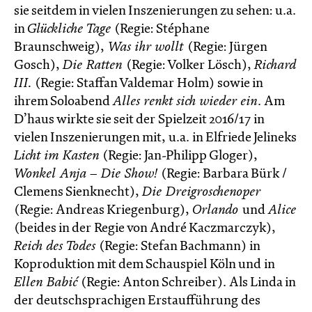
sie seitdem in vielen Inszenierungen zu sehen: u.a.
in
Glückliche Tage
(Regie: Stéphane
Braunschweig),
Was ihr wollt
(Regie: Jürgen
Gosch),
Die Ratten
(Regie: Volker Lösch),
Richard
III.
(Regie: Staffan Valdemar Holm) sowie in
ihrem Soloabend
Alles renkt sich wieder ein
. Am
D’haus wirkte sie seit der Spielzeit 2016/17 in
vielen Inszenierungen mit, u.a. in Elfriede Jelineks
Licht im Kasten
(Regie: Jan-Philipp Gloger),
Wonkel Anja – Die Show!
(Regie: Barbara Bürk /
Clemens Sienknecht),
Die Dreigroschenoper
(Regie: Andreas Kriegenburg),
Orlando
und
Alice
(beides in der Regie von André Kaczmarczyk),
Reich des Todes
(Regie: Stefan Bachmann) in
Koproduktion mit dem Schauspiel Köln und in
Ellen Babić
(Regie: Anton Schreiber). Als Linda in
der deutschsprachigen Erstaufführung des