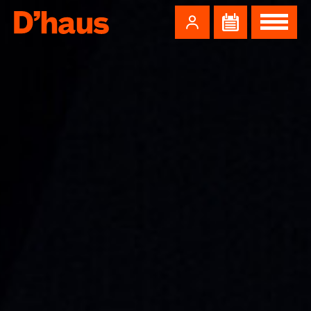
Zum Hauptinhalt springen
Zum Footer springen