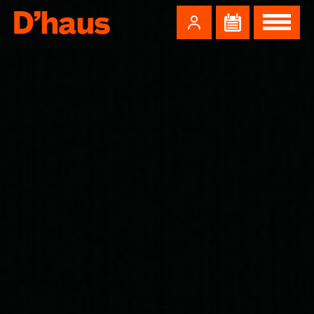
Zum Hauptinhalt springen
Zum Footer springen