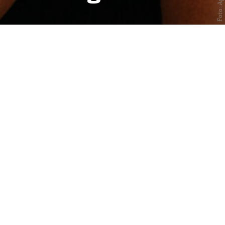
Der Biennale-Star im Gespräch
im Rahmen des asphalt Festivals
am 16. Juli 2026
Schauspielhaus, Unterhaus
Über die Veranstaltung
Alle reden über sie – wir reden mit ihr! Im
Anschluss an die Vorstellung von »A Year without
Summer« ist Florentina Holzinger beim »asphalt
Artist Talk« zu Gast. Das Werk der
österreichischen Choreografin zählt zum