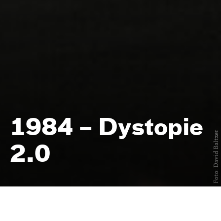
1984 – Dystopie
Foto: David Baltzer
2.0
von Kim Langner — nach dem