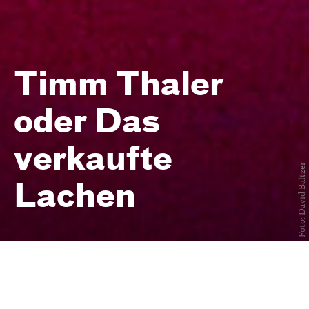
Timm Thaler
oder Das
verkaufte
Foto: David Baltzer
Lachen
von James Krüss — in einer
Fassung von Robert Gerloff und