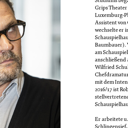
Studiums began
Grips Theater
Luxemburg-Pla
Assistent von
wechselte er 
Schauspielha
Baumbauer). V
am Schauspiel
anschließend 
Wilfried Schul
Chefdramaturg
mit dem Inten
2016/17 ist R
stellvertrete
Schauspielhau
Er arbeitete u
Schlingensief,