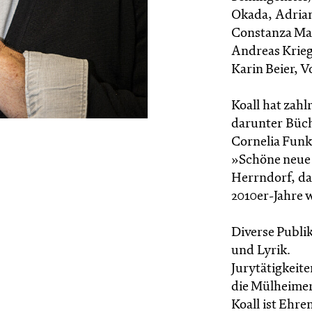
Okada, Adrian
Constanza Mac
Andreas Krieg
Karin Beier, V
Koall hat zahl
darunter Büch
Cornelia Funk
»Schöne neue
Herrndorf, da
2010er-Jahre 
Diverse Publi
und Lyrik.
Jurytätigkeite
die Mülheimer
Koall ist Ehr