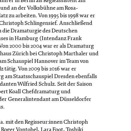
n er in Berlin als Regieassistent am
 und an der Volksbühne am Rosa-
tz zu arbeiten. Von 1995 bis 1998 war er
 Christoph Schlingensief. Anschließend
in die Dramaturgie des Deutschen
uses in Hamburg (Intendanz Frank
on 2000 bis 2004 war er als Dramaturg
haus Zürich bei Christoph Marthaler und
am Schauspiel Hannover im Team von
z tätig. Von 2009 bis 2016 war er
 am Staatsschauspiel Dresden ebenfalls
danten Wilfried Schulz. Seit der Saison
obert Koall Chefdramaturg und
nder Generalintendant am Düsseldorfer
s.
.a. mit den Regisseur:innen Christoph
 Roger Vontobel, Lara Foot, Toshiki