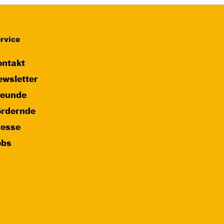
rvice
ntakt
wsletter
reunde
ördernde
resse
obs