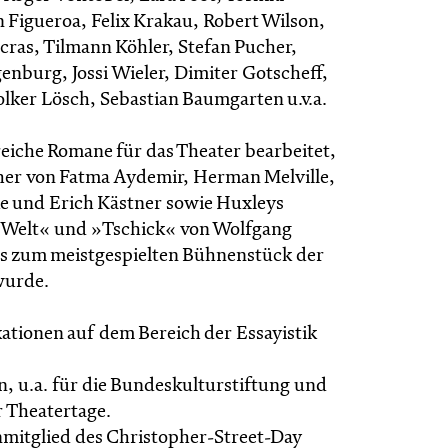
 Figueroa, Felix Krakau, Robert Wilson,
ras, Tilmann Köhler, Stefan Pucher,
enburg, Jossi Wieler, Dimiter Gotscheff,
olker Lösch, Sebastian Baumgarten u.v.a.
reiche Romane für das Theater bearbeitet,
er von Fatma Aydemir, Herman Melville,
e und Erich Kästner sowie Huxleys
 Welt« und »Tschick« von Wolfgang
s zum meistgespielten Bühnenstück der
wurde.
kationen auf dem Bereich der Essayistik
n, u.a. für die Bundeskulturstiftung und
 Theatertage.
enmitglied des Christopher-Street-Day