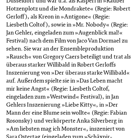
Düsseldorf und war u.a. als Kasperl in »Räuber
Hotzenplotz und die Mondrakete« (Regie: Robert
Gerloff), als Kreon in »Antigone« (Regie:
Liesbeth Coltof), sowie in »Mr. Nobody« (Regie:
Jan Gehler, eingeladen zum »Augenblick mal!«
Festival) nach dem Film von Jaco Van Dormael zu
sehen. Sie war an der Ensembleproduktion
»Rausch« von Gregory Caers beteiligt und trat als
überaus starker Willibald in Robert Gerloffs
Inszenierung von »Der überaus starke Willibald«
auf. Außerdem spielte sie in »Das Leben macht
mir keine Angst« (Regie: Liesbeth Coltof,
eingeladen zum »Westwind« Festival), in Jan
Gehlers Inszenierung »Liebe Kitty«, in »Der
Mann der eine Blume sein wollte« (Regie: Fabian
Rosonsky) und verkörperte Anka Silverberg in
»Am liebsten mag ich Monster«, inszeniert von
Sara Ostertag (eingeladen zum »Schäxpir-