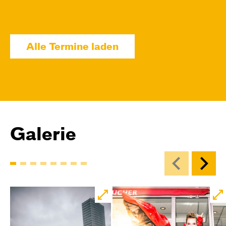
09:00
Touchtour
JUNGES SCHAUSPIEL
Wolf
Alle Termine laden
Ein Stück über Mut und Freundschaft
von Saša Stanišić
Regie: Carmen Schwarz
Central 1
Touchtour für sehbehinderte und blinde
Menschen
Mit künstlerischer Audiodeskription
Galerie
Karten
Di, 15.12. / 10:00 – 12:00
09:00
Touchtour