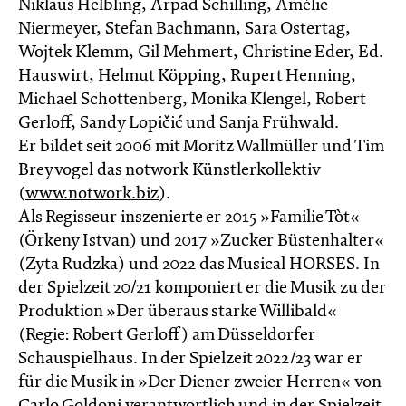
Niklaus Helbling, Arpad Schilling, Amélie
Niermeyer, Stefan Bachmann, Sara Ostertag,
Wojtek Klemm, Gil Mehmert, Christine Eder, Ed.
Hauswirt, Helmut Köpping, Rupert Henning,
Michael Schottenberg, Monika Klengel, Robert
Gerloff, Sandy Lopičić und Sanja Frühwald.
Er bildet seit 2006 mit Moritz Wallmüller und Tim
Breyvogel das notwork Künstlerkollektiv
(
www.notwork.biz
).
Als Regisseur inszenierte er 2015 »Familie Tòt«
(Örkeny Istvan) und 2017 »Zucker Büstenhalter«
(Zyta Rudzka) und 2022 das Musical HORSES. In
der Spielzeit 20/21 komponiert er die Musik zu der
Produktion »Der überaus starke Willibald«
(Regie: Robert Gerloff) am Düsseldorfer
Schauspielhaus. In der Spielzeit 2022/23 war er
für die Musik in »Der Diener zweier Herren« von