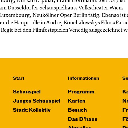
nburg, Nurkan Erpulat, Frank Hoffmann. Seit 2017 ist
er am Düsseldorfer Schauspielhaus, Volkstheater Wien,
Luxembourg, Neuköllner Oper Berlin tätig. Ebenso ist e
e er die Hauptrolle in Andrej Konchalowskys Film »Para
e Regie bei den Filmfestspielen Venedig ausgezeichnet 
Start
Informationen
Se
Schauspiel
Programm
Ko
Junges Schauspiel
Karten
Ne
Stadt:Kollektiv
Besuch
F
Das D’haus
F