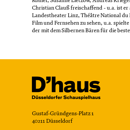
Köhler, Susanne Lietzow, Andreas Kriege
Christian Clauß freischaffend - u.a. ist 
Landestheater Linz, Théâtre National du 
Film und Fernsehen zu sehen, u.a. spielt
der mit dem Silbernen Bären für die best
Gustaf-Gründgens-Platz 1
40211 Düsseldorf