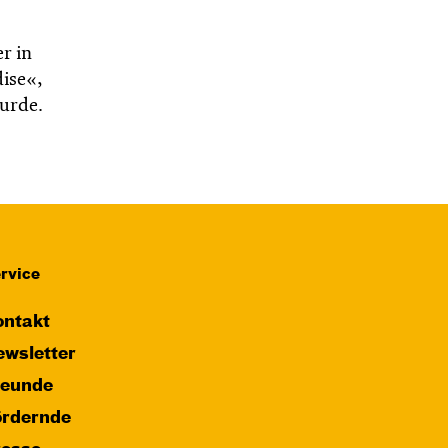
r in
dise«,
wurde.
rvice
ntakt
wsletter
reunde
ördernde