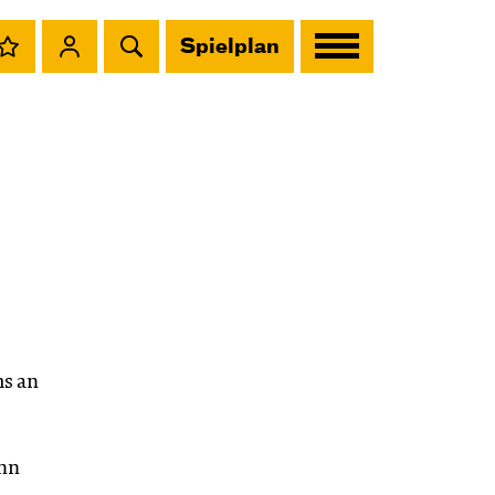
Spielplan
s an
ann