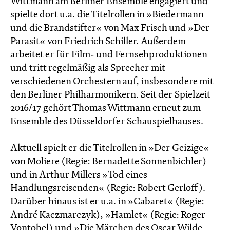
Wittmann am Berliner Ensemble engagiert und
spielte dort u.a. die Titelrollen in »Biedermann
und die Brandstifter« von Max Frisch und »Der
Parasit« von Friedrich Schiller. Außerdem
arbeitet er für Film- und Fernsehproduktionen
und tritt regelmäßig als Sprecher mit
verschiedenen Orchestern auf, insbesondere mit
den Berliner Philharmonikern. Seit der Spielzeit
2016/17 gehört Thomas Wittmann erneut zum
Ensemble des Düsseldorfer Schauspielhauses.
Aktuell spielt er die Titelrollen in »Der Geizige«
von Moliere (Regie: Bernadette Sonnen­bichler)
und in Arthur Millers »Tod eines
Handlungsreisenden« (Regie: Robert Gerloff).
Darüber hinaus ist er u.a. in »Cabaret« (Regie:
André Kaczmarczyk), »Hamlet« (Regie: Roger
Vontobel) und »Die Märchen des Oscar Wilde