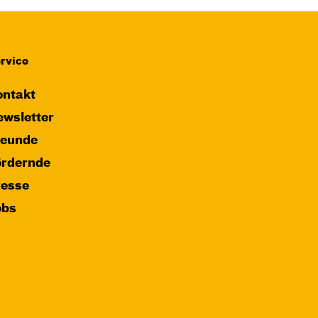
rvice
ntakt
wsletter
reunde
ördernde
resse
obs