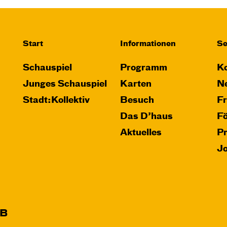
Start
Informationen
Se
Schauspiel
Programm
Ko
Junges Schauspiel
Karten
Ne
Stadt:Kollektiv
Besuch
F
Das D’haus
F
Aktuelles
P
J
B