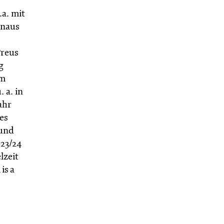
a. mit
inaus
Preus
g
um
 a. in
ahr
es
 und
023/24
lzeit
is a