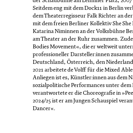
der Schaubühne am Lehniner Platz, 2007 g
Seitdem eng mit dem Dock11 in Berlin ver
dem Theaterregisseur Falk Richter an der
mit dem freien Berliner Kollektiv She S
Katarina Niminnen an der Volksbühne Ber
am Theater an der Ruhr zusammen. Zud
Bodies Movement«, die er weltweit unterr
professioneller Darsteller:innen zusammen
Deutschland, Österreich, den Niederland
2021 arbeitete de Volff für die Mixed Ab
Anliegen ist es, Künstler:innen aus dem
sozialpolitische Performances unter dem L
verantwortete er die Choreografie in »Pee
2024/25 ist er am Jungen Schauspiel veran
Dancer«.