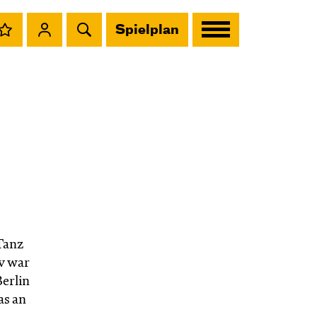
Spielplan
Tanz
iv war
erlin
as an