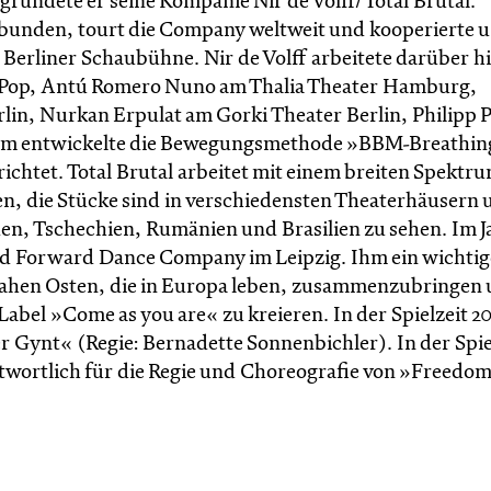
ründete er seine Kompanie Nir de Volff/Total Brutal.
bunden, tourt die Company weltweit und kooperierte u.
 Berliner Schaubühne. Nir de Volff arbeitete darüber h
he Pop, Antú Romero Nuno am Thalia Theater Hamburg,
lin, Nurkan Erpulat am Gorki Theater Berlin, Philipp 
em entwickelte die Bewegungsmethode »BBM-Breathin
ichtet. Total Brutal arbeitet mit einem breiten Spektr
, die Stücke sind in verschiedensten Theaterhäusern u.
en, Tschechien, Rumänien und Brasilien zu sehen. Im J
led Forward Dance Company im Leipzig. Ihm ein wichtig
 Nahen Osten, die in Europa leben, zusammenzubringen
abel »Come as you are« zu kreieren. In der Spielzeit 2
r Gynt« (Regie: Bernadette Sonnenbichler). In der Spie
twortlich für die Regie und Choreografie von »Freedom 