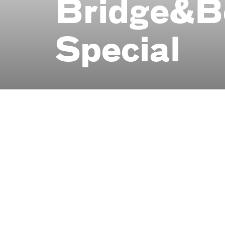
Bridge&­B
Special
am 31. Oktober 2025
Stadt:Kollektiv