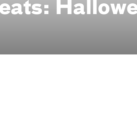
eats: Hallo­w
Central Brücke
Junges Sc