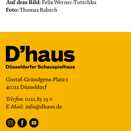
Menschen
Auf dem Bild:
Felix Werner-Tutschku
Foto:
Thomas Rabsch
Mit künstlerischer Audiodeskription
Karten
Gustaf-Gründgens-Platz 1
40211 Düsseldorf
Telefon:
0211.85 23 0
E-Mail:
info@dhaus.de